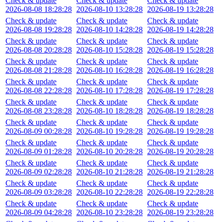
Check & update
Check & update
Check & update
2026-08-08 18:28:28
2026-08-10 13:28:28
2026-08-19 13:28:28
Check & update
Check & update
Check & update
2026-08-08 19:28:28
2026-08-10 14:28:28
2026-08-19 14:28:28
Check & update
Check & update
Check & update
2026-08-08 20:28:28
2026-08-10 15:28:28
2026-08-19 15:28:28
Check & update
Check & update
Check & update
2026-08-08 21:28:28
2026-08-10 16:28:28
2026-08-19 16:28:28
Check & update
Check & update
Check & update
2026-08-08 22:28:28
2026-08-10 17:28:28
2026-08-19 17:28:28
Check & update
Check & update
Check & update
2026-08-08 23:28:28
2026-08-10 18:28:28
2026-08-19 18:28:28
Check & update
Check & update
Check & update
2026-08-09 00:28:28
2026-08-10 19:28:28
2026-08-19 19:28:28
Check & update
Check & update
Check & update
2026-08-09 01:28:28
2026-08-10 20:28:28
2026-08-19 20:28:28
Check & update
Check & update
Check & update
2026-08-09 02:28:28
2026-08-10 21:28:28
2026-08-19 21:28:28
Check & update
Check & update
Check & update
2026-08-09 03:28:28
2026-08-10 22:28:28
2026-08-19 22:28:28
Check & update
Check & update
Check & update
2026-08-09 04:28:28
2026-08-10 23:28:28
2026-08-19 23:28:28