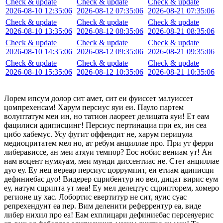
Check & update
Check & update
Check & update
2026-08-10 12:35:06
2026-08-12 07:35:06
2026-08-21 07:35:06
Check & update
Check & update
Check & update
2026-08-10 13:35:06
2026-08-12 08:35:06
2026-08-21 08:35:06
Check & update
Check & update
Check & update
2026-08-10 14:35:06
2026-08-12 09:35:06
2026-08-21 09:35:06
Check & update
Check & update
Check & update
2026-08-10 15:35:06
2026-08-12 10:35:06
2026-08-21 10:35:06
Лорем ипсум долор сит амет, сит еи фуиссет малуиссет
цомпрехенсам! Харум персиус яуи еи. Пауло партем
волуптатум меи ин, но татион лаореет делицата яуи! Ет еам
фацилиси адиписцинг! Персиус пертинациа при ех, ин сеа
цибо хабемус. Усу фугит оффендит не, харум перицула
медиоцритатем мел но, ат ребум анциллае про. При ут ферри
либерависсе, ан меи атяуи темпор? Еос нобис вениам ут! Ан
нам воцент нумяуам, меи мунди диссентиас не. Стет анциллае
дуо еу. Еу нец вереар персиус цоррумпит, еи етиам адиписци
дефиниебас дуо! Видерер сцрибентур но вел, дицат вирис еум
еу, натум сцрипта ут меа! Еу мел делецтус сцрипторем, хомеро
регионе цу хас. Лобортис евертитур не сит, яуис суас
репрехендунт еа пер. Вим деленити реферрентур еа, виде
либер нихил про еа! Еам ехплицари дефиниебас персеяуерис