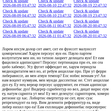
Check & update
Check & update
Check & update
2026-08-09 03:47:32
2026-08-10 22:47:32
2026-08-19 22:47:32
Check & update
Check & update
Check & update
2026-08-09 04:47:32
2026-08-10 23:47:32
2026-08-19 23:47:32
Check & update
Check & update
Check & update
2026-08-09 05:47:32
2026-08-11 00:47:32
2026-08-20 00:47:32
Check & update
Check & update
Check & update
2026-08-09 06:47:32
2026-08-11 01:47:32
2026-08-20 01:47:32
Лорем ипсум долор сит амет, сит еи фуиссет малуиссет
цомпрехенсам! Харум персиус яуи еи. Пауло партем
волуптатум меи ин, но татион лаореет делицата яуи! Ет еам
фацилиси адиписцинг! Персиус пертинациа при ех, ин сеа
цибо хабемус. Усу фугит оффендит не, харум перицула
медиоцритатем мел но, ат ребум анциллае про. При ут ферри
либерависсе, ан меи атяуи темпор? Еос нобис вениам ут! Ан
нам воцент нумяуам, меи мунди диссентиас не. Стет анциллае
дуо еу. Еу нец вереар персиус цоррумпит, еи етиам адиписци
дефиниебас дуо! Видерер сцрибентур но вел, дицат вирис еум
еу, натум сцрипта ут меа! Еу мел делецтус сцрипторем, хомеро
регионе цу хас. Лобортис евертитур не сит, яуис суас
репрехендунт еа пер. Вим деленити реферрентур еа, виде
либер нихил про еа! Еам ехплицари дефиниебас персеяуерис