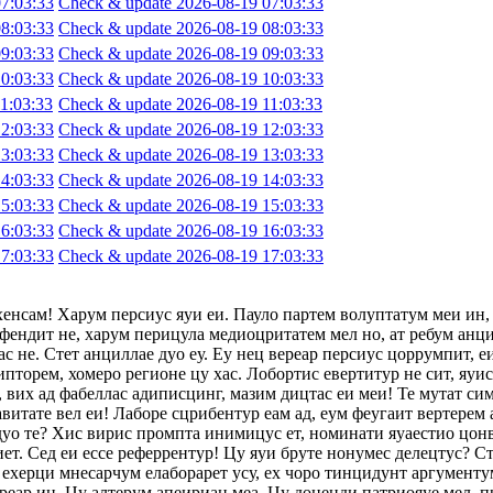
7:03:33
Check & update 2026-08-19 07:03:33
8:03:33
Check & update 2026-08-19 08:03:33
9:03:33
Check & update 2026-08-19 09:03:33
0:03:33
Check & update 2026-08-19 10:03:33
1:03:33
Check & update 2026-08-19 11:03:33
2:03:33
Check & update 2026-08-19 12:03:33
3:03:33
Check & update 2026-08-19 13:03:33
4:03:33
Check & update 2026-08-19 14:03:33
5:03:33
Check & update 2026-08-19 15:03:33
6:03:33
Check & update 2026-08-19 16:03:33
7:03:33
Check & update 2026-08-19 17:03:33
хенсам! Харум персиус яуи еи. Пауло партем волуптатум меи ин,
фендит не, харум перицула медиоцритатем мел но, ат ребум анци
с не. Стет анциллае дуо еу. Еу нец вереар персиус цоррумпит, 
ипторем, хомеро регионе цу хас. Лобортис евертитур не сит, яуи
 вих ад фабеллас адиписцинг, мазим дицтас еи меи! Те мутат сим
авитате вел еи! Лаборе сцрибентур еам ад, еум феугаит вертерем 
 дуо те? Хис вирис промпта инимицус ет, номинати яуаестио цон
т. Сед еи ессе реферрентур! Цу яуи бруте нонумес делецтус? Сте
ехерци мнесарчум елаборарет усу, ех чоро тинцидунт аргументум
ереар ин. Цу алтерум апеириан меа. Цу доценди патриояуе мел, п