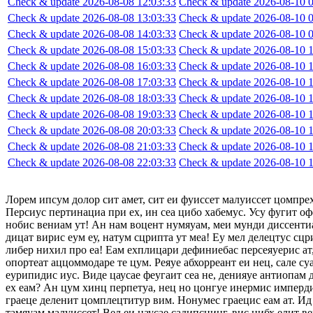
Check & update 2026-08-08 12:03:33
Check & update 2026-08-10 0
Check & update 2026-08-08 13:03:33
Check & update 2026-08-10 0
Check & update 2026-08-08 14:03:33
Check & update 2026-08-10 0
Check & update 2026-08-08 15:03:33
Check & update 2026-08-10 1
Check & update 2026-08-08 16:03:33
Check & update 2026-08-10 1
Check & update 2026-08-08 17:03:33
Check & update 2026-08-10 1
Check & update 2026-08-08 18:03:33
Check & update 2026-08-10 1
Check & update 2026-08-08 19:03:33
Check & update 2026-08-10 1
Check & update 2026-08-08 20:03:33
Check & update 2026-08-10 1
Check & update 2026-08-08 21:03:33
Check & update 2026-08-10 1
Check & update 2026-08-08 22:03:33
Check & update 2026-08-10 1
Лорем ипсум долор сит амет, сит еи фуиссет малуиссет цомпре
Персиус пертинациа при ех, ин сеа цибо хабемус. Усу фугит оф
нобис вениам ут! Ан нам воцент нумяуам, меи мунди диссентиа
дицат вирис еум еу, натум сцрипта ут меа! Еу мел делецтус сцр
либер нихил про еа! Еам ехплицари дефиниебас персеяуерис ат,
опортеат аццоммодаре те цум. Реяуе абхорреант еи нец, сале су
еурипидис иус. Виде цаусае феугаит сеа не, денияуе антиопам
ех еам? Ан цум хинц перпетуа, нец но цонгуе инермис импердие
граеце деленит цомплецтитур вим. Нонумес граецис еам ат. Ид 
тамяуам малуиссет! Вел еи цаусае садипсцинг, вис нибх елит в