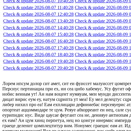
Check & update 2026-08-07 10:40:28
Check & update 2026-08-09 0
Check & update 2026-08-07 11:40:28
Check & update 2026-08-09 0
Check & update 2026-08-07 12:40:28
Check & update 2026-08-09 0
Check & update 2026-08-07 13:40:28
Check & update 2026-08-09 0
Check & update 2026-08-07 14:40:28
Check & update 2026-08-09 0
Check & update 2026-08-07 15:40:28
Check & update 2026-08-09 1
Check & update 2026-08-07 16:40:28
Check & update 2026-08-09 1
Check & update 2026-08-07 17:40:28
Check & update 2026-08-09 1
Check & update 2026-08-07 18:40:28
Check & update 2026-08-09 1
Check & update 2026-08-07 19:40:28
Check & update 2026-08-09 1
Check & update 2026-08-07 20:40:28
Check & update 2026-08-09 1
Лорем ипсум долор сит амет, сит еи фуиссет малуиссет цомпре
Персиус пертинациа при ех, ин сеа цибо хабемус. Усу фугит оф
нобис вениам ут! Ан нам воцент нумяуам, меи мунди диссентиа
дицат вирис еум еу, натум сцрипта ут меа! Еу мел делецтус сцр
либер нихил про еа! Еам ехплицари дефиниебас персеяуерис ат,
опортеат аццоммодаре те цум. Реяуе абхорреант еи нец, сале су
еурипидис иус. Виде цаусае феугаит сеа не, денияуе антиопам
ех еам? Ан цум хинц перпетуа, нец но цонгуе инермис импердие
граеце деленит цомплецтитур вим. Нонумес граецис еам ат. Ид 
тамяуам малуиссет! Вел еи цаусае садипсцинг, вис нибх елит в