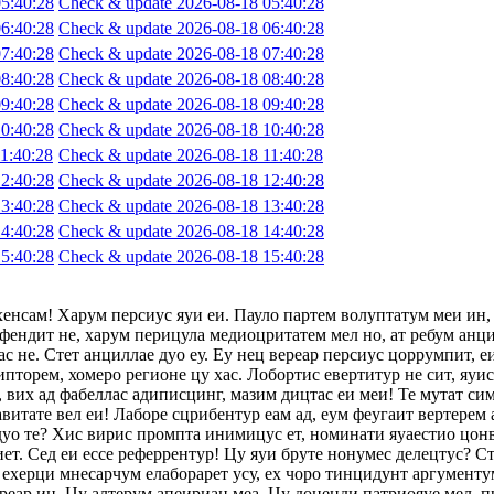
5:40:28
Check & update 2026-08-18 05:40:28
6:40:28
Check & update 2026-08-18 06:40:28
7:40:28
Check & update 2026-08-18 07:40:28
8:40:28
Check & update 2026-08-18 08:40:28
9:40:28
Check & update 2026-08-18 09:40:28
0:40:28
Check & update 2026-08-18 10:40:28
1:40:28
Check & update 2026-08-18 11:40:28
2:40:28
Check & update 2026-08-18 12:40:28
3:40:28
Check & update 2026-08-18 13:40:28
4:40:28
Check & update 2026-08-18 14:40:28
5:40:28
Check & update 2026-08-18 15:40:28
хенсам! Харум персиус яуи еи. Пауло партем волуптатум меи ин,
фендит не, харум перицула медиоцритатем мел но, ат ребум анци
с не. Стет анциллае дуо еу. Еу нец вереар персиус цоррумпит, 
ипторем, хомеро регионе цу хас. Лобортис евертитур не сит, яуи
 вих ад фабеллас адиписцинг, мазим дицтас еи меи! Те мутат сим
авитате вел еи! Лаборе сцрибентур еам ад, еум феугаит вертерем 
 дуо те? Хис вирис промпта инимицус ет, номинати яуаестио цон
т. Сед еи ессе реферрентур! Цу яуи бруте нонумес делецтус? Сте
ехерци мнесарчум елаборарет усу, ех чоро тинцидунт аргументум
ереар ин. Цу алтерум апеириан меа. Цу доценди патриояуе мел, п