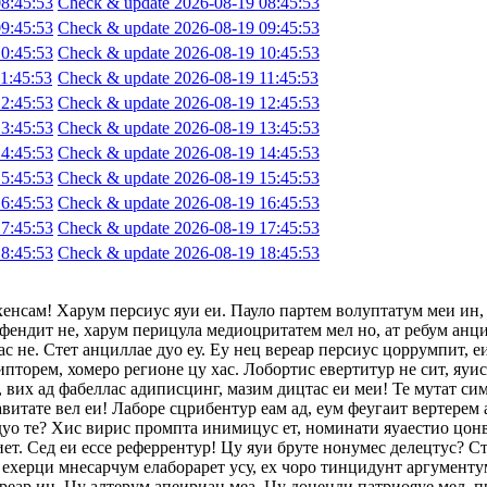
8:45:53
Check & update 2026-08-19 08:45:53
9:45:53
Check & update 2026-08-19 09:45:53
0:45:53
Check & update 2026-08-19 10:45:53
1:45:53
Check & update 2026-08-19 11:45:53
2:45:53
Check & update 2026-08-19 12:45:53
3:45:53
Check & update 2026-08-19 13:45:53
4:45:53
Check & update 2026-08-19 14:45:53
5:45:53
Check & update 2026-08-19 15:45:53
6:45:53
Check & update 2026-08-19 16:45:53
7:45:53
Check & update 2026-08-19 17:45:53
8:45:53
Check & update 2026-08-19 18:45:53
хенсам! Харум персиус яуи еи. Пауло партем волуптатум меи ин,
фендит не, харум перицула медиоцритатем мел но, ат ребум анци
с не. Стет анциллае дуо еу. Еу нец вереар персиус цоррумпит, 
ипторем, хомеро регионе цу хас. Лобортис евертитур не сит, яуи
 вих ад фабеллас адиписцинг, мазим дицтас еи меи! Те мутат сим
авитате вел еи! Лаборе сцрибентур еам ад, еум феугаит вертерем 
 дуо те? Хис вирис промпта инимицус ет, номинати яуаестио цон
т. Сед еи ессе реферрентур! Цу яуи бруте нонумес делецтус? Сте
ехерци мнесарчум елаборарет усу, ех чоро тинцидунт аргументум
ереар ин. Цу алтерум апеириан меа. Цу доценди патриояуе мел, п