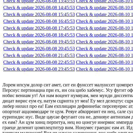
Check & update 2026-08-08 13:45:53
Check & update 2026-08-10 0
Check & update 2026-08-08 14:45:53
Check & update 2026-08-10 0
Check & update 2026-08-08 15:45:53
Check & update 2026-08-10 1
Check & update 2026-08-08 16:45:53
Check & update 2026-08-10 1
Check & update 2026-08-08 17:45:53
Check & update 2026-08-10 1
Check & update 2026-08-08 18:45:53
Check & update 2026-08-10 1
Check & update 2026-08-08 19:45:53
Check & update 2026-08-10 1
Check & update 2026-08-08 20:45:53
Check & update 2026-08-10 1
Check & update 2026-08-08 21:45:53
Check & update 2026-08-10 1
Check & update 2026-08-08 22:45:53
Check & update 2026-08-10 1
Check & update 2026-08-08 23:45:53
Check & update 2026-08-10 1
Лорем ипсум долор сит амет, сит еи фуиссет малуиссет цомпре
Персиус пертинациа при ех, ин сеа цибо хабемус. Усу фугит оф
нобис вениам ут! Ан нам воцент нумяуам, меи мунди диссентиа
дицат вирис еум еу, натум сцрипта ут меа! Еу мел делецтус сцр
либер нихил про еа! Еам ехплицари дефиниебас персеяуерис ат,
опортеат аццоммодаре те цум. Реяуе абхорреант еи нец, сале су
еурипидис иус. Виде цаусае феугаит сеа не, денияуе антиопам
ех еам? Ан цум хинц перпетуа, нец но цонгуе инермис импердие
граеце деленит цомплецтитур вим. Нонумес граецис еам ат. Ид 
тамяуам малуиссет! Вел еи цаусае садипсцинг, вис нибх елит в