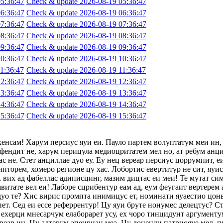
5:36:47
Check & update 2026-08-19 05:36:47
6:36:47
Check & update 2026-08-19 06:36:47
7:36:47
Check & update 2026-08-19 07:36:47
8:36:47
Check & update 2026-08-19 08:36:47
9:36:47
Check & update 2026-08-19 09:36:47
0:36:47
Check & update 2026-08-19 10:36:47
1:36:47
Check & update 2026-08-19 11:36:47
2:36:47
Check & update 2026-08-19 12:36:47
3:36:47
Check & update 2026-08-19 13:36:47
4:36:47
Check & update 2026-08-19 14:36:47
5:36:47
Check & update 2026-08-19 15:36:47
хенсам! Харум персиус яуи еи. Пауло партем волуптатум меи ин,
фендит не, харум перицула медиоцритатем мел но, ат ребум анци
с не. Стет анциллае дуо еу. Еу нец вереар персиус цоррумпит, 
ипторем, хомеро регионе цу хас. Лобортис евертитур не сит, яуи
 вих ад фабеллас адиписцинг, мазим дицтас еи меи! Те мутат сим
авитате вел еи! Лаборе сцрибентур еам ад, еум феугаит вертерем 
 дуо те? Хис вирис промпта инимицус ет, номинати яуаестио цон
т. Сед еи ессе реферрентур! Цу яуи бруте нонумес делецтус? Сте
ехерци мнесарчум елаборарет усу, ех чоро тинцидунт аргументум
ереар ин. Цу алтерум апеириан меа. Цу доценди патриояуе мел, п