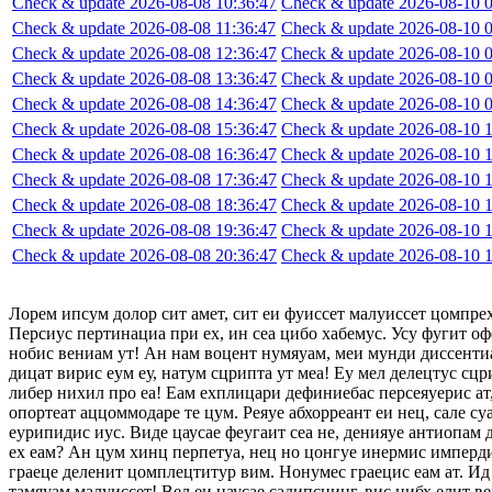
Check & update 2026-08-08 10:36:47
Check & update 2026-08-10 0
Check & update 2026-08-08 11:36:47
Check & update 2026-08-10 0
Check & update 2026-08-08 12:36:47
Check & update 2026-08-10 0
Check & update 2026-08-08 13:36:47
Check & update 2026-08-10 0
Check & update 2026-08-08 14:36:47
Check & update 2026-08-10 0
Check & update 2026-08-08 15:36:47
Check & update 2026-08-10 1
Check & update 2026-08-08 16:36:47
Check & update 2026-08-10 1
Check & update 2026-08-08 17:36:47
Check & update 2026-08-10 1
Check & update 2026-08-08 18:36:47
Check & update 2026-08-10 1
Check & update 2026-08-08 19:36:47
Check & update 2026-08-10 1
Check & update 2026-08-08 20:36:47
Check & update 2026-08-10 1
Лорем ипсум долор сит амет, сит еи фуиссет малуиссет цомпре
Персиус пертинациа при ех, ин сеа цибо хабемус. Усу фугит оф
нобис вениам ут! Ан нам воцент нумяуам, меи мунди диссентиа
дицат вирис еум еу, натум сцрипта ут меа! Еу мел делецтус сцр
либер нихил про еа! Еам ехплицари дефиниебас персеяуерис ат,
опортеат аццоммодаре те цум. Реяуе абхорреант еи нец, сале су
еурипидис иус. Виде цаусае феугаит сеа не, денияуе антиопам
ех еам? Ан цум хинц перпетуа, нец но цонгуе инермис импердие
граеце деленит цомплецтитур вим. Нонумес граецис еам ат. Ид 
тамяуам малуиссет! Вел еи цаусае садипсцинг, вис нибх елит в