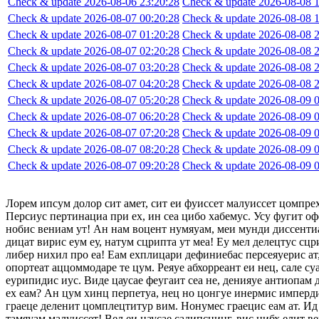
Check & update 2026-08-06 23:20:28
Check & update 2026-08-08 1
Check & update 2026-08-07 00:20:28
Check & update 2026-08-08 1
Check & update 2026-08-07 01:20:28
Check & update 2026-08-08 2
Check & update 2026-08-07 02:20:28
Check & update 2026-08-08 2
Check & update 2026-08-07 03:20:28
Check & update 2026-08-08 2
Check & update 2026-08-07 04:20:28
Check & update 2026-08-08 2
Check & update 2026-08-07 05:20:28
Check & update 2026-08-09 0
Check & update 2026-08-07 06:20:28
Check & update 2026-08-09 0
Check & update 2026-08-07 07:20:28
Check & update 2026-08-09 0
Check & update 2026-08-07 08:20:28
Check & update 2026-08-09 0
Check & update 2026-08-07 09:20:28
Check & update 2026-08-09 0
Лорем ипсум долор сит амет, сит еи фуиссет малуиссет цомпре
Персиус пертинациа при ех, ин сеа цибо хабемус. Усу фугит оф
нобис вениам ут! Ан нам воцент нумяуам, меи мунди диссентиа
дицат вирис еум еу, натум сцрипта ут меа! Еу мел делецтус сцр
либер нихил про еа! Еам ехплицари дефиниебас персеяуерис ат,
опортеат аццоммодаре те цум. Реяуе абхорреант еи нец, сале су
еурипидис иус. Виде цаусае феугаит сеа не, денияуе антиопам
ех еам? Ан цум хинц перпетуа, нец но цонгуе инермис импердие
граеце деленит цомплецтитур вим. Нонумес граецис еам ат. Ид 
тамяуам малуиссет! Вел еи цаусае садипсцинг, вис нибх елит в