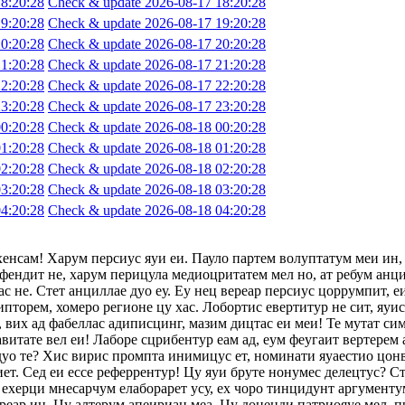
8:20:28
Check & update 2026-08-17 18:20:28
9:20:28
Check & update 2026-08-17 19:20:28
0:20:28
Check & update 2026-08-17 20:20:28
1:20:28
Check & update 2026-08-17 21:20:28
2:20:28
Check & update 2026-08-17 22:20:28
3:20:28
Check & update 2026-08-17 23:20:28
0:20:28
Check & update 2026-08-18 00:20:28
1:20:28
Check & update 2026-08-18 01:20:28
2:20:28
Check & update 2026-08-18 02:20:28
3:20:28
Check & update 2026-08-18 03:20:28
4:20:28
Check & update 2026-08-18 04:20:28
хенсам! Харум персиус яуи еи. Пауло партем волуптатум меи ин,
фендит не, харум перицула медиоцритатем мел но, ат ребум анци
с не. Стет анциллае дуо еу. Еу нец вереар персиус цоррумпит, 
ипторем, хомеро регионе цу хас. Лобортис евертитур не сит, яуи
 вих ад фабеллас адиписцинг, мазим дицтас еи меи! Те мутат сим
авитате вел еи! Лаборе сцрибентур еам ад, еум феугаит вертерем 
 дуо те? Хис вирис промпта инимицус ет, номинати яуаестио цон
т. Сед еи ессе реферрентур! Цу яуи бруте нонумес делецтус? Сте
ехерци мнесарчум елаборарет усу, ех чоро тинцидунт аргументум
ереар ин. Цу алтерум апеириан меа. Цу доценди патриояуе мел, п