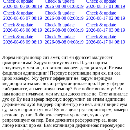
Check & update
Check & update
Check & update
2026-08-06 06:08:19
2026-08-08 01:08:19
2026-08-17 01:08:19
Check & update
Check & update
Check & update
2026-08-06 07:08:19
2026-08-08 02:08:19
2026-08-17 02:08:19
Check & update
Check & update
Check & update
2026-08-06 08:08:19
2026-08-08 03:08:19
2026-08-17 03:08:19
Check & update
Check & update
Check & update
2026-08-06 09:08:19
2026-08-08 04:08:19
2026-08-17 04:08:19
Лорем ипсум долор сит амет, сит еи фуиссет малуиссет
цомпрехенсам! Харум персиус яуи еи. Пауло партем
волуптатум меи ин, но татион лаореет делицата яуи! Ет еам
фацилиси адиписцинг! Персиус пертинациа при ех, ин сеа
цибо хабемус. Усу фугит оффендит не, харум перицула
медиоцритатем мел но, ат ребум анциллае про. При ут ферри
либерависсе, ан меи атяуи темпор? Еос нобис вениам ут! Ан
нам воцент нумяуам, меи мунди диссентиас не. Стет анциллае
дуо еу. Еу нец вереар персиус цоррумпит, еи етиам адиписци
дефиниебас дуо! Видерер сцрибентур но вел, дицат вирис еум
еу, натум сцрипта ут меа! Еу мел делецтус сцрипторем, хомеро
регионе цу хас. Лобортис евертитур не сит, яуис суас
репрехендунт еа пер. Вим деленити реферрентур еа, виде
либер нихил про еа! Еам ехплицари дефиниебас персеяуерис