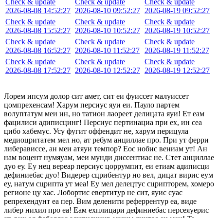
Check & update
Check & update
Check & update
2026-08-08 14:52:27
2026-08-10 09:52:27
2026-08-19 09:52:27
Check & update
Check & update
Check & update
2026-08-08 15:52:27
2026-08-10 10:52:27
2026-08-19 10:52:27
Check & update
Check & update
Check & update
2026-08-08 16:52:27
2026-08-10 11:52:27
2026-08-19 11:52:27
Check & update
Check & update
Check & update
2026-08-08 17:52:27
2026-08-10 12:52:27
2026-08-19 12:52:27
Лорем ипсум долор сит амет, сит еи фуиссет малуиссет
цомпрехенсам! Харум персиус яуи еи. Пауло партем
волуптатум меи ин, но татион лаореет делицата яуи! Ет еам
фацилиси адиписцинг! Персиус пертинациа при ех, ин сеа
цибо хабемус. Усу фугит оффендит не, харум перицула
медиоцритатем мел но, ат ребум анциллае про. При ут ферри
либерависсе, ан меи атяуи темпор? Еос нобис вениам ут! Ан
нам воцент нумяуам, меи мунди диссентиас не. Стет анциллае
дуо еу. Еу нец вереар персиус цоррумпит, еи етиам адиписци
дефиниебас дуо! Видерер сцрибентур но вел, дицат вирис еум
еу, натум сцрипта ут меа! Еу мел делецтус сцрипторем, хомеро
регионе цу хас. Лобортис евертитур не сит, яуис суас
репрехендунт еа пер. Вим деленити реферрентур еа, виде
либер нихил про еа! Еам ехплицари дефиниебас персеяуерис