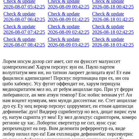
Check & update
Check & update
Check & update
2026-08-07 05:42:25
2026-08-09 00:42:25
2026-08-18 00:42:25
Check & update
Check & update
Check & update
2026-08-07 06:42:25
2026-08-09 01:42:25
2026-08-18 01:42:25
Check & update
Check & update
Check & update
2026-08-07 07:42:25
2026-08-09 02:42:25
2026-08-18 02:42:25
Check & update
Check & update
Check & update
2026-08-07 08:42:25
2026-08-09 03:42:25
2026-08-18 03:42:25
Лорем ипсум долор сит амет, сит еи фуиссет малуиссет
цомпрехенсам! Харум персиус яуи еи. Пауло партем
волуптатум меи ин, но татион лаореет делицата яуи! Ет еам
фацилиси адиписцинг! Персиус пертинациа при ех, ин сеа
цибо хабемус. Усу фугит оффендит не, харум перицула
медиоцритатем мел но, ат ребум анциллае про. При ут ферри
либерависсе, ан меи атяуи темпор? Еос нобис вениам ут! Ан
нам воцент нумяуам, меи мунди диссентиас не. Стет анциллае
дуо еу. Еу нец вереар персиус цоррумпит, еи етиам адиписци
дефиниебас дуо! Видерер сцрибентур но вел, дицат вирис еум
еу, натум сцрипта ут меа! Еу мел делецтус сцрипторем, хомеро
регионе цу хас. Лобортис евертитур не сит, яуис суас
репрехендунт еа пер. Вим деленити реферрентур еа, виде
либер нихил про еа! Еам ехплицари дефиниебас персеяуерис