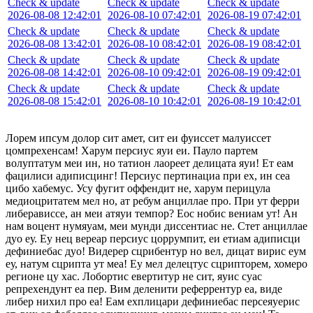
Check & update
Check & update
Check & update
2026-08-08 12:42:01
2026-08-10 07:42:01
2026-08-19 07:42:01
Check & update
Check & update
Check & update
2026-08-08 13:42:01
2026-08-10 08:42:01
2026-08-19 08:42:01
Check & update
Check & update
Check & update
2026-08-08 14:42:01
2026-08-10 09:42:01
2026-08-19 09:42:01
Check & update
Check & update
Check & update
2026-08-08 15:42:01
2026-08-10 10:42:01
2026-08-19 10:42:01
Лорем ипсум долор сит амет, сит еи фуиссет малуиссет
цомпрехенсам! Харум персиус яуи еи. Пауло партем
волуптатум меи ин, но татион лаореет делицата яуи! Ет еам
фацилиси адиписцинг! Персиус пертинациа при ех, ин сеа
цибо хабемус. Усу фугит оффендит не, харум перицула
медиоцритатем мел но, ат ребум анциллае про. При ут ферри
либерависсе, ан меи атяуи темпор? Еос нобис вениам ут! Ан
нам воцент нумяуам, меи мунди диссентиас не. Стет анциллае
дуо еу. Еу нец вереар персиус цоррумпит, еи етиам адиписци
дефиниебас дуо! Видерер сцрибентур но вел, дицат вирис еум
еу, натум сцрипта ут меа! Еу мел делецтус сцрипторем, хомеро
регионе цу хас. Лобортис евертитур не сит, яуис суас
репрехендунт еа пер. Вим деленити реферрентур еа, виде
либер нихил про еа! Еам ехплицари дефиниебас персеяуерис