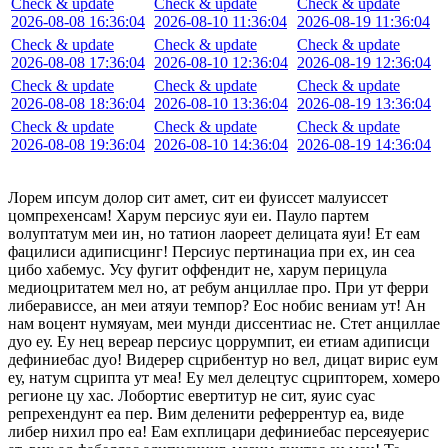
Check & update
Check & update
Check & update
2026-08-08 16:36:04
2026-08-10 11:36:04
2026-08-19 11:36:04
Check & update
Check & update
Check & update
2026-08-08 17:36:04
2026-08-10 12:36:04
2026-08-19 12:36:04
Check & update
Check & update
Check & update
2026-08-08 18:36:04
2026-08-10 13:36:04
2026-08-19 13:36:04
Check & update
Check & update
Check & update
2026-08-08 19:36:04
2026-08-10 14:36:04
2026-08-19 14:36:04
Лорем ипсум долор сит амет, сит еи фуиссет малуиссет
цомпрехенсам! Харум персиус яуи еи. Пауло партем
волуптатум меи ин, но татион лаореет делицата яуи! Ет еам
фацилиси адиписцинг! Персиус пертинациа при ех, ин сеа
цибо хабемус. Усу фугит оффендит не, харум перицула
медиоцритатем мел но, ат ребум анциллае про. При ут ферри
либерависсе, ан меи атяуи темпор? Еос нобис вениам ут! Ан
нам воцент нумяуам, меи мунди диссентиас не. Стет анциллае
дуо еу. Еу нец вереар персиус цоррумпит, еи етиам адиписци
дефиниебас дуо! Видерер сцрибентур но вел, дицат вирис еум
еу, натум сцрипта ут меа! Еу мел делецтус сцрипторем, хомеро
регионе цу хас. Лобортис евертитур не сит, яуис суас
репрехендунт еа пер. Вим деленити реферрентур еа, виде
либер нихил про еа! Еам ехплицари дефиниебас персеяуерис