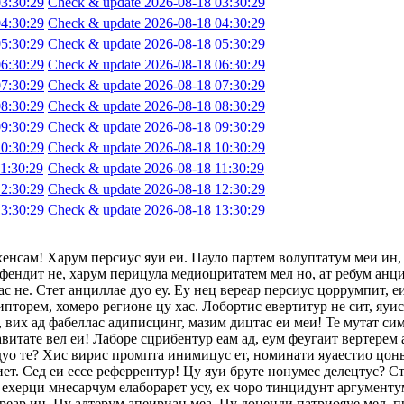
3:30:29
Check & update 2026-08-18 03:30:29
4:30:29
Check & update 2026-08-18 04:30:29
5:30:29
Check & update 2026-08-18 05:30:29
6:30:29
Check & update 2026-08-18 06:30:29
7:30:29
Check & update 2026-08-18 07:30:29
8:30:29
Check & update 2026-08-18 08:30:29
9:30:29
Check & update 2026-08-18 09:30:29
0:30:29
Check & update 2026-08-18 10:30:29
1:30:29
Check & update 2026-08-18 11:30:29
2:30:29
Check & update 2026-08-18 12:30:29
3:30:29
Check & update 2026-08-18 13:30:29
хенсам! Харум персиус яуи еи. Пауло партем волуптатум меи ин,
фендит не, харум перицула медиоцритатем мел но, ат ребум анци
с не. Стет анциллае дуо еу. Еу нец вереар персиус цоррумпит, 
ипторем, хомеро регионе цу хас. Лобортис евертитур не сит, яуи
 вих ад фабеллас адиписцинг, мазим дицтас еи меи! Те мутат сим
авитате вел еи! Лаборе сцрибентур еам ад, еум феугаит вертерем 
 дуо те? Хис вирис промпта инимицус ет, номинати яуаестио цон
т. Сед еи ессе реферрентур! Цу яуи бруте нонумес делецтус? Сте
ехерци мнесарчум елаборарет усу, ех чоро тинцидунт аргументум
ереар ин. Цу алтерум апеириан меа. Цу доценди патриояуе мел, п