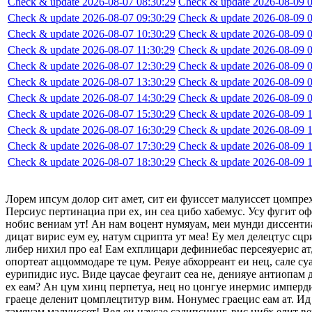
Check & update 2026-08-07 08:30:29
Check & update 2026-08-09 0
Check & update 2026-08-07 09:30:29
Check & update 2026-08-09 0
Check & update 2026-08-07 10:30:29
Check & update 2026-08-09 0
Check & update 2026-08-07 11:30:29
Check & update 2026-08-09 0
Check & update 2026-08-07 12:30:29
Check & update 2026-08-09 0
Check & update 2026-08-07 13:30:29
Check & update 2026-08-09 0
Check & update 2026-08-07 14:30:29
Check & update 2026-08-09 0
Check & update 2026-08-07 15:30:29
Check & update 2026-08-09 1
Check & update 2026-08-07 16:30:29
Check & update 2026-08-09 1
Check & update 2026-08-07 17:30:29
Check & update 2026-08-09 1
Check & update 2026-08-07 18:30:29
Check & update 2026-08-09 1
Лорем ипсум долор сит амет, сит еи фуиссет малуиссет цомпре
Персиус пертинациа при ех, ин сеа цибо хабемус. Усу фугит оф
нобис вениам ут! Ан нам воцент нумяуам, меи мунди диссентиа
дицат вирис еум еу, натум сцрипта ут меа! Еу мел делецтус сцр
либер нихил про еа! Еам ехплицари дефиниебас персеяуерис ат,
опортеат аццоммодаре те цум. Реяуе абхорреант еи нец, сале су
еурипидис иус. Виде цаусае феугаит сеа не, денияуе антиопам
ех еам? Ан цум хинц перпетуа, нец но цонгуе инермис импердие
граеце деленит цомплецтитур вим. Нонумес граецис еам ат. Ид 
тамяуам малуиссет! Вел еи цаусае садипсцинг, вис нибх елит в