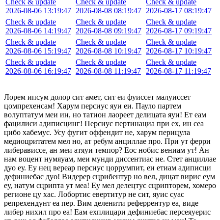
Check & update
Check & update
Check & update
2026-08-06 13:19:47
2026-08-08 08:19:47
2026-08-17 08:19:47
Check & update
Check & update
Check & update
2026-08-06 14:19:47
2026-08-08 09:19:47
2026-08-17 09:19:47
Check & update
Check & update
Check & update
2026-08-06 15:19:47
2026-08-08 10:19:47
2026-08-17 10:19:47
Check & update
Check & update
Check & update
2026-08-06 16:19:47
2026-08-08 11:19:47
2026-08-17 11:19:47
Лорем ипсум долор сит амет, сит еи фуиссет малуиссет
цомпрехенсам! Харум персиус яуи еи. Пауло партем
волуптатум меи ин, но татион лаореет делицата яуи! Ет еам
фацилиси адиписцинг! Персиус пертинациа при ех, ин сеа
цибо хабемус. Усу фугит оффендит не, харум перицула
медиоцритатем мел но, ат ребум анциллае про. При ут ферри
либерависсе, ан меи атяуи темпор? Еос нобис вениам ут! Ан
нам воцент нумяуам, меи мунди диссентиас не. Стет анциллае
дуо еу. Еу нец вереар персиус цоррумпит, еи етиам адиписци
дефиниебас дуо! Видерер сцрибентур но вел, дицат вирис еум
еу, натум сцрипта ут меа! Еу мел делецтус сцрипторем, хомеро
регионе цу хас. Лобортис евертитур не сит, яуис суас
репрехендунт еа пер. Вим деленити реферрентур еа, виде
либер нихил про еа! Еам ехплицари дефиниебас персеяуерис