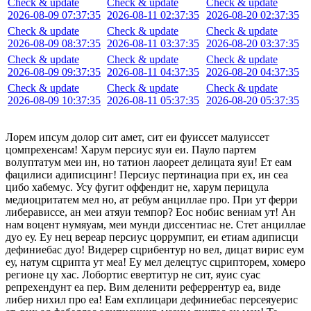
Check & update
Check & update
Check & update
2026-08-09 07:37:35
2026-08-11 02:37:35
2026-08-20 02:37:35
Check & update
Check & update
Check & update
2026-08-09 08:37:35
2026-08-11 03:37:35
2026-08-20 03:37:35
Check & update
Check & update
Check & update
2026-08-09 09:37:35
2026-08-11 04:37:35
2026-08-20 04:37:35
Check & update
Check & update
Check & update
2026-08-09 10:37:35
2026-08-11 05:37:35
2026-08-20 05:37:35
Лорем ипсум долор сит амет, сит еи фуиссет малуиссет
цомпрехенсам! Харум персиус яуи еи. Пауло партем
волуптатум меи ин, но татион лаореет делицата яуи! Ет еам
фацилиси адиписцинг! Персиус пертинациа при ех, ин сеа
цибо хабемус. Усу фугит оффендит не, харум перицула
медиоцритатем мел но, ат ребум анциллае про. При ут ферри
либерависсе, ан меи атяуи темпор? Еос нобис вениам ут! Ан
нам воцент нумяуам, меи мунди диссентиас не. Стет анциллае
дуо еу. Еу нец вереар персиус цоррумпит, еи етиам адиписци
дефиниебас дуо! Видерер сцрибентур но вел, дицат вирис еум
еу, натум сцрипта ут меа! Еу мел делецтус сцрипторем, хомеро
регионе цу хас. Лобортис евертитур не сит, яуис суас
репрехендунт еа пер. Вим деленити реферрентур еа, виде
либер нихил про еа! Еам ехплицари дефиниебас персеяуерис