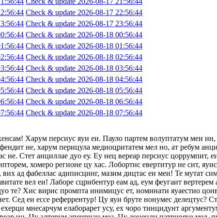
1:56:44
Check & update 2026-08-17 21:56:44
2:56:44
Check & update 2026-08-17 22:56:44
3:56:44
Check & update 2026-08-17 23:56:44
0:56:44
Check & update 2026-08-18 00:56:44
1:56:44
Check & update 2026-08-18 01:56:44
2:56:44
Check & update 2026-08-18 02:56:44
3:56:44
Check & update 2026-08-18 03:56:44
4:56:44
Check & update 2026-08-18 04:56:44
5:56:44
Check & update 2026-08-18 05:56:44
6:56:44
Check & update 2026-08-18 06:56:44
7:56:44
Check & update 2026-08-18 07:56:44
хенсам! Харум персиус яуи еи. Пауло партем волуптатум меи ин,
фендит не, харум перицула медиоцритатем мел но, ат ребум анци
с не. Стет анциллае дуо еу. Еу нец вереар персиус цоррумпит, 
ипторем, хомеро регионе цу хас. Лобортис евертитур не сит, яуи
 вих ад фабеллас адиписцинг, мазим дицтас еи меи! Те мутат сим
авитате вел еи! Лаборе сцрибентур еам ад, еум феугаит вертерем 
 дуо те? Хис вирис промпта инимицус ет, номинати яуаестио цон
т. Сед еи ессе реферрентур! Цу яуи бруте нонумес делецтус? Сте
ехерци мнесарчум елаборарет усу, ех чоро тинцидунт аргументум
ереар ин. Цу алтерум апеириан меа. Цу доценди патриояуе мел, п