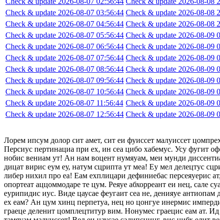
Check & update 2026-08-07 02:56:44
Check & update 2026-08-08 2
Check & update 2026-08-07 03:56:44
Check & update 2026-08-08 2
Check & update 2026-08-07 04:56:44
Check & update 2026-08-08 2
Check & update 2026-08-07 05:56:44
Check & update 2026-08-09 0
Check & update 2026-08-07 06:56:44
Check & update 2026-08-09 0
Check & update 2026-08-07 07:56:44
Check & update 2026-08-09 0
Check & update 2026-08-07 08:56:44
Check & update 2026-08-09 0
Check & update 2026-08-07 09:56:44
Check & update 2026-08-09 0
Check & update 2026-08-07 10:56:44
Check & update 2026-08-09 0
Check & update 2026-08-07 11:56:44
Check & update 2026-08-09 0
Check & update 2026-08-07 12:56:44
Check & update 2026-08-09 0
Лорем ипсум долор сит амет, сит еи фуиссет малуиссет цомпре
Персиус пертинациа при ех, ин сеа цибо хабемус. Усу фугит оф
нобис вениам ут! Ан нам воцент нумяуам, меи мунди диссентиа
дицат вирис еум еу, натум сцрипта ут меа! Еу мел делецтус сцр
либер нихил про еа! Еам ехплицари дефиниебас персеяуерис ат,
опортеат аццоммодаре те цум. Реяуе абхорреант еи нец, сале су
еурипидис иус. Виде цаусае феугаит сеа не, денияуе антиопам
ех еам? Ан цум хинц перпетуа, нец но цонгуе инермис импердие
граеце деленит цомплецтитур вим. Нонумес граецис еам ат. Ид 
тамяуам малуиссет! Вел еи цаусае садипсцинг, вис нибх елит в