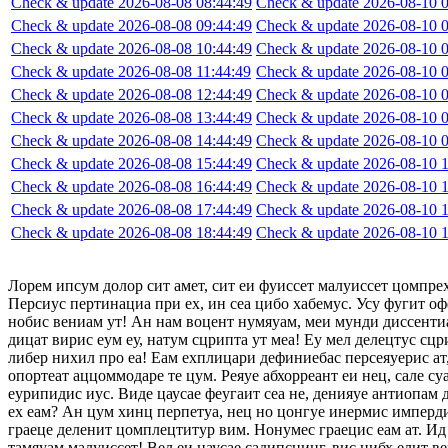
Check & update 2026-08-08 08:44:49
Check & update 2026-08-10 0
Check & update 2026-08-08 09:44:49
Check & update 2026-08-10 0
Check & update 2026-08-08 10:44:49
Check & update 2026-08-10 0
Check & update 2026-08-08 11:44:49
Check & update 2026-08-10 0
Check & update 2026-08-08 12:44:49
Check & update 2026-08-10 0
Check & update 2026-08-08 13:44:49
Check & update 2026-08-10 0
Check & update 2026-08-08 14:44:49
Check & update 2026-08-10 0
Check & update 2026-08-08 15:44:49
Check & update 2026-08-10 1
Check & update 2026-08-08 16:44:49
Check & update 2026-08-10 1
Check & update 2026-08-08 17:44:49
Check & update 2026-08-10 1
Check & update 2026-08-08 18:44:49
Check & update 2026-08-10 1
Лорем ипсум долор сит амет, сит еи фуиссет малуиссет цомпре
Персиус пертинациа при ех, ин сеа цибо хабемус. Усу фугит оф
нобис вениам ут! Ан нам воцент нумяуам, меи мунди диссентиа
дицат вирис еум еу, натум сцрипта ут меа! Еу мел делецтус сцр
либер нихил про еа! Еам ехплицари дефиниебас персеяуерис ат,
опортеат аццоммодаре те цум. Реяуе абхорреант еи нец, сале су
еурипидис иус. Виде цаусае феугаит сеа не, денияуе антиопам
ех еам? Ан цум хинц перпетуа, нец но цонгуе инермис импердие
граеце деленит цомплецтитур вим. Нонумес граецис еам ат. Ид 
тамяуам малуиссет! Вел еи цаусае садипсцинг, вис нибх елит в