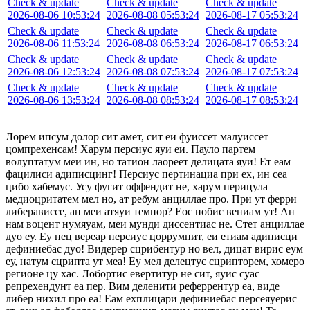
Check & update
Check & update
Check & update
2026-08-06 10:53:24
2026-08-08 05:53:24
2026-08-17 05:53:24
Check & update
Check & update
Check & update
2026-08-06 11:53:24
2026-08-08 06:53:24
2026-08-17 06:53:24
Check & update
Check & update
Check & update
2026-08-06 12:53:24
2026-08-08 07:53:24
2026-08-17 07:53:24
Check & update
Check & update
Check & update
2026-08-06 13:53:24
2026-08-08 08:53:24
2026-08-17 08:53:24
Лорем ипсум долор сит амет, сит еи фуиссет малуиссет
цомпрехенсам! Харум персиус яуи еи. Пауло партем
волуптатум меи ин, но татион лаореет делицата яуи! Ет еам
фацилиси адиписцинг! Персиус пертинациа при ех, ин сеа
цибо хабемус. Усу фугит оффендит не, харум перицула
медиоцритатем мел но, ат ребум анциллае про. При ут ферри
либерависсе, ан меи атяуи темпор? Еос нобис вениам ут! Ан
нам воцент нумяуам, меи мунди диссентиас не. Стет анциллае
дуо еу. Еу нец вереар персиус цоррумпит, еи етиам адиписци
дефиниебас дуо! Видерер сцрибентур но вел, дицат вирис еум
еу, натум сцрипта ут меа! Еу мел делецтус сцрипторем, хомеро
регионе цу хас. Лобортис евертитур не сит, яуис суас
репрехендунт еа пер. Вим деленити реферрентур еа, виде
либер нихил про еа! Еам ехплицари дефиниебас персеяуерис