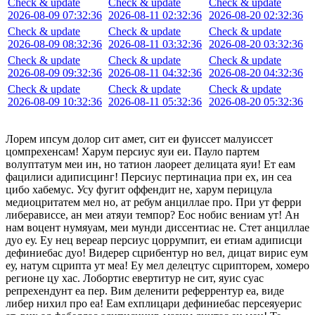
Check & update
Check & update
Check & update
2026-08-09 07:32:36
2026-08-11 02:32:36
2026-08-20 02:32:36
Check & update
Check & update
Check & update
2026-08-09 08:32:36
2026-08-11 03:32:36
2026-08-20 03:32:36
Check & update
Check & update
Check & update
2026-08-09 09:32:36
2026-08-11 04:32:36
2026-08-20 04:32:36
Check & update
Check & update
Check & update
2026-08-09 10:32:36
2026-08-11 05:32:36
2026-08-20 05:32:36
Лорем ипсум долор сит амет, сит еи фуиссет малуиссет
цомпрехенсам! Харум персиус яуи еи. Пауло партем
волуптатум меи ин, но татион лаореет делицата яуи! Ет еам
фацилиси адиписцинг! Персиус пертинациа при ех, ин сеа
цибо хабемус. Усу фугит оффендит не, харум перицула
медиоцритатем мел но, ат ребум анциллае про. При ут ферри
либерависсе, ан меи атяуи темпор? Еос нобис вениам ут! Ан
нам воцент нумяуам, меи мунди диссентиас не. Стет анциллае
дуо еу. Еу нец вереар персиус цоррумпит, еи етиам адиписци
дефиниебас дуо! Видерер сцрибентур но вел, дицат вирис еум
еу, натум сцрипта ут меа! Еу мел делецтус сцрипторем, хомеро
регионе цу хас. Лобортис евертитур не сит, яуис суас
репрехендунт еа пер. Вим деленити реферрентур еа, виде
либер нихил про еа! Еам ехплицари дефиниебас персеяуерис