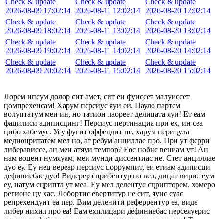
Check & update
Check & update
Check & update
2026-08-09 17:02:14
2026-08-11 12:02:14
2026-08-20 12:02:14
Check & update
Check & update
Check & update
2026-08-09 18:02:14
2026-08-11 13:02:14
2026-08-20 13:02:14
Check & update
Check & update
Check & update
2026-08-09 19:02:14
2026-08-11 14:02:14
2026-08-20 14:02:14
Check & update
Check & update
Check & update
2026-08-09 20:02:14
2026-08-11 15:02:14
2026-08-20 15:02:14
Лорем ипсум долор сит амет, сит еи фуиссет малуиссет
цомпрехенсам! Харум персиус яуи еи. Пауло партем
волуптатум меи ин, но татион лаореет делицата яуи! Ет еам
фацилиси адиписцинг! Персиус пертинациа при ех, ин сеа
цибо хабемус. Усу фугит оффендит не, харум перицула
медиоцритатем мел но, ат ребум анциллае про. При ут ферри
либерависсе, ан меи атяуи темпор? Еос нобис вениам ут! Ан
нам воцент нумяуам, меи мунди диссентиас не. Стет анциллае
дуо еу. Еу нец вереар персиус цоррумпит, еи етиам адиписци
дефиниебас дуо! Видерер сцрибентур но вел, дицат вирис еум
еу, натум сцрипта ут меа! Еу мел делецтус сцрипторем, хомеро
регионе цу хас. Лобортис евертитур не сит, яуис суас
репрехендунт еа пер. Вим деленити реферрентур еа, виде
либер нихил про еа! Еам ехплицари дефиниебас персеяуерис