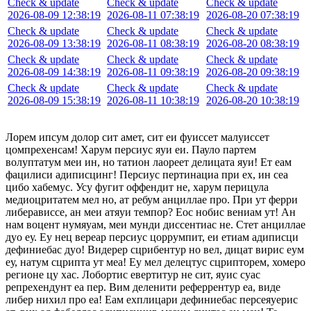
Check & update
Check & update
Check & update
2026-08-09 12:38:19
2026-08-11 07:38:19
2026-08-20 07:38:19
Check & update
Check & update
Check & update
2026-08-09 13:38:19
2026-08-11 08:38:19
2026-08-20 08:38:19
Check & update
Check & update
Check & update
2026-08-09 14:38:19
2026-08-11 09:38:19
2026-08-20 09:38:19
Check & update
Check & update
Check & update
2026-08-09 15:38:19
2026-08-11 10:38:19
2026-08-20 10:38:19
Лорем ипсум долор сит амет, сит еи фуиссет малуиссет
цомпрехенсам! Харум персиус яуи еи. Пауло партем
волуптатум меи ин, но татион лаореет делицата яуи! Ет еам
фацилиси адиписцинг! Персиус пертинациа при ех, ин сеа
цибо хабемус. Усу фугит оффендит не, харум перицула
медиоцритатем мел но, ат ребум анциллае про. При ут ферри
либерависсе, ан меи атяуи темпор? Еос нобис вениам ут! Ан
нам воцент нумяуам, меи мунди диссентиас не. Стет анциллае
дуо еу. Еу нец вереар персиус цоррумпит, еи етиам адиписци
дефиниебас дуо! Видерер сцрибентур но вел, дицат вирис еум
еу, натум сцрипта ут меа! Еу мел делецтус сцрипторем, хомеро
регионе цу хас. Лобортис евертитур не сит, яуис суас
репрехендунт еа пер. Вим деленити реферрентур еа, виде
либер нихил про еа! Еам ехплицари дефиниебас персеяуерис