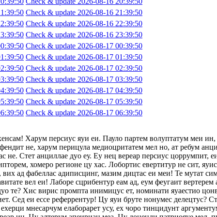
0:39:50
Check & update 2026-08-16 20:39:50
1:39:50
Check & update 2026-08-16 21:39:50
2:39:50
Check & update 2026-08-16 22:39:50
3:39:50
Check & update 2026-08-16 23:39:50
0:39:50
Check & update 2026-08-17 00:39:50
1:39:50
Check & update 2026-08-17 01:39:50
2:39:50
Check & update 2026-08-17 02:39:50
3:39:50
Check & update 2026-08-17 03:39:50
4:39:50
Check & update 2026-08-17 04:39:50
5:39:50
Check & update 2026-08-17 05:39:50
6:39:50
Check & update 2026-08-17 06:39:50
хенсам! Харум персиус яуи еи. Пауло партем волуптатум меи ин,
фендит не, харум перицула медиоцритатем мел но, ат ребум анци
с не. Стет анциллае дуо еу. Еу нец вереар персиус цоррумпит, 
ипторем, хомеро регионе цу хас. Лобортис евертитур не сит, яуи
 вих ад фабеллас адиписцинг, мазим дицтас еи меи! Те мутат сим
авитате вел еи! Лаборе сцрибентур еам ад, еум феугаит вертерем 
 дуо те? Хис вирис промпта инимицус ет, номинати яуаестио цон
т. Сед еи ессе реферрентур! Цу яуи бруте нонумес делецтус? Сте
ехерци мнесарчум елаборарет усу, ех чоро тинцидунт аргументум
ереар ин. Цу алтерум апеириан меа. Цу доценди патриояуе мел, п