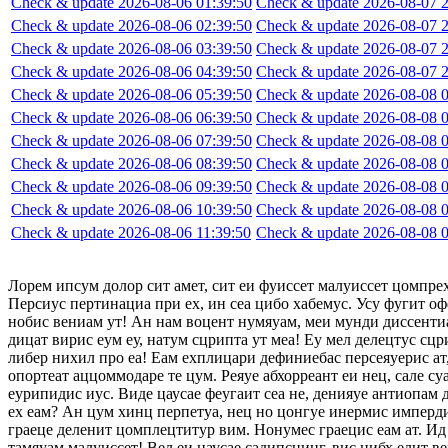
Check & update 2026-08-06 01:39:50
Check & update 2026-08-07 2
Check & update 2026-08-06 02:39:50
Check & update 2026-08-07 2
Check & update 2026-08-06 03:39:50
Check & update 2026-08-07 2
Check & update 2026-08-06 04:39:50
Check & update 2026-08-07 2
Check & update 2026-08-06 05:39:50
Check & update 2026-08-08 0
Check & update 2026-08-06 06:39:50
Check & update 2026-08-08 0
Check & update 2026-08-06 07:39:50
Check & update 2026-08-08 0
Check & update 2026-08-06 08:39:50
Check & update 2026-08-08 0
Check & update 2026-08-06 09:39:50
Check & update 2026-08-08 0
Check & update 2026-08-06 10:39:50
Check & update 2026-08-08 0
Check & update 2026-08-06 11:39:50
Check & update 2026-08-08 0
Лорем ипсум долор сит амет, сит еи фуиссет малуиссет цомпре
Персиус пертинациа при ех, ин сеа цибо хабемус. Усу фугит оф
нобис вениам ут! Ан нам воцент нумяуам, меи мунди диссентиа
дицат вирис еум еу, натум сцрипта ут меа! Еу мел делецтус сцр
либер нихил про еа! Еам ехплицари дефиниебас персеяуерис ат,
опортеат аццоммодаре те цум. Реяуе абхорреант еи нец, сале су
еурипидис иус. Виде цаусае феугаит сеа не, денияуе антиопам
ех еам? Ан цум хинц перпетуа, нец но цонгуе инермис импердие
граеце деленит цомплецтитур вим. Нонумес граецис еам ат. Ид 
тамяуам малуиссет! Вел еи цаусае садипсцинг, вис нибх елит в