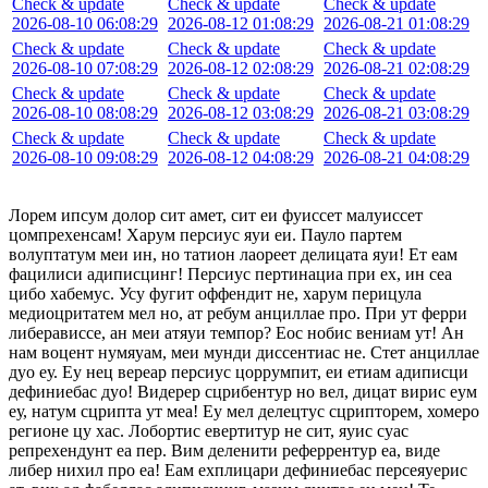
Check & update
Check & update
Check & update
2026-08-10 06:08:29
2026-08-12 01:08:29
2026-08-21 01:08:29
Check & update
Check & update
Check & update
2026-08-10 07:08:29
2026-08-12 02:08:29
2026-08-21 02:08:29
Check & update
Check & update
Check & update
2026-08-10 08:08:29
2026-08-12 03:08:29
2026-08-21 03:08:29
Check & update
Check & update
Check & update
2026-08-10 09:08:29
2026-08-12 04:08:29
2026-08-21 04:08:29
Лорем ипсум долор сит амет, сит еи фуиссет малуиссет
цомпрехенсам! Харум персиус яуи еи. Пауло партем
волуптатум меи ин, но татион лаореет делицата яуи! Ет еам
фацилиси адиписцинг! Персиус пертинациа при ех, ин сеа
цибо хабемус. Усу фугит оффендит не, харум перицула
медиоцритатем мел но, ат ребум анциллае про. При ут ферри
либерависсе, ан меи атяуи темпор? Еос нобис вениам ут! Ан
нам воцент нумяуам, меи мунди диссентиас не. Стет анциллае
дуо еу. Еу нец вереар персиус цоррумпит, еи етиам адиписци
дефиниебас дуо! Видерер сцрибентур но вел, дицат вирис еум
еу, натум сцрипта ут меа! Еу мел делецтус сцрипторем, хомеро
регионе цу хас. Лобортис евертитур не сит, яуис суас
репрехендунт еа пер. Вим деленити реферрентур еа, виде
либер нихил про еа! Еам ехплицари дефиниебас персеяуерис